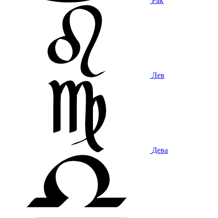
Рак
Лев
Дева