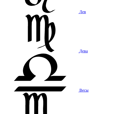
Лев
Дева
Весы