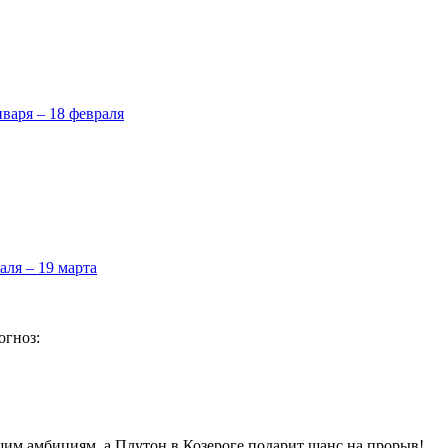
нваря – 18 февраля
аля – 19 марта
огноз:
ашим амбициям, а Плутон в Козероге подарит шанс на прорыв!