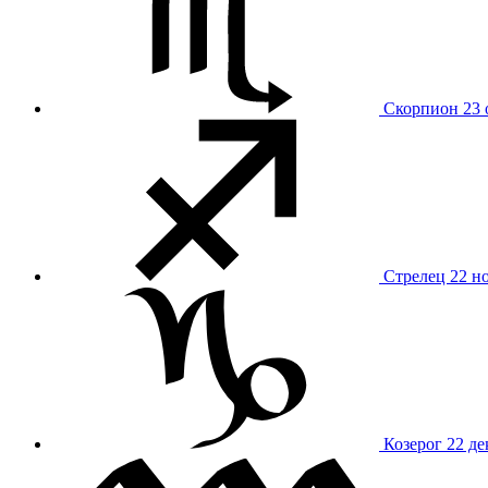
Скорпион
23 
Стрелец
22 н
Козерог
22 де