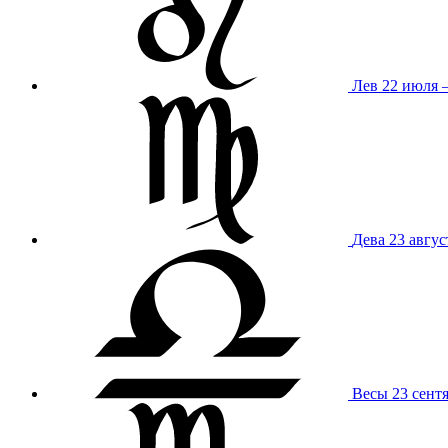
Лев
22 июля –
Дева
23 авгус
Весы
23 сент