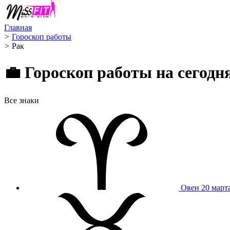
Главная
>
Гороскоп работы
>
Рак ️
💼 Гороскоп работы на сегод
Все знаки
Овен
20 март