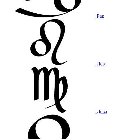
Рак
Лев
Дева