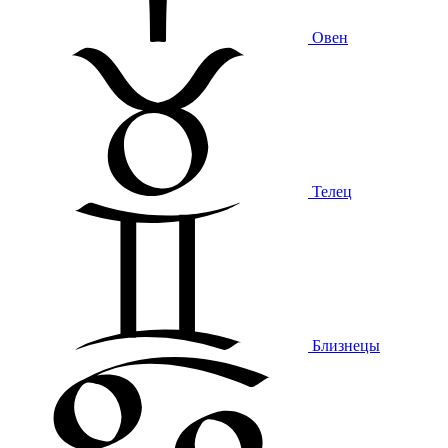
Овен
Телец
Близнецы