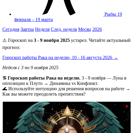
Рыбы
19
февраля – 19 марта
Сегодня
Завтра
Неделя
След. неделя
Месяц
2026
⚠️ Гороскоп на
3 - 9 ноября 2025
устарел. Читайте актуальный
прогноз:
Гороскоп работы Рака на неделю, 10 - 16 августа 2026 →
Неделя с 3 по 9 ноября 2025
♋️ Гороскоп работы Рака на неделю
, 3 - 9 ноября — Луна в
оппозиции к Плуто → Динамика vs Конфликт.
🌊 Используйте интуицию для решения вопросов на работе →
Как вы можете преодолеть препятствия?