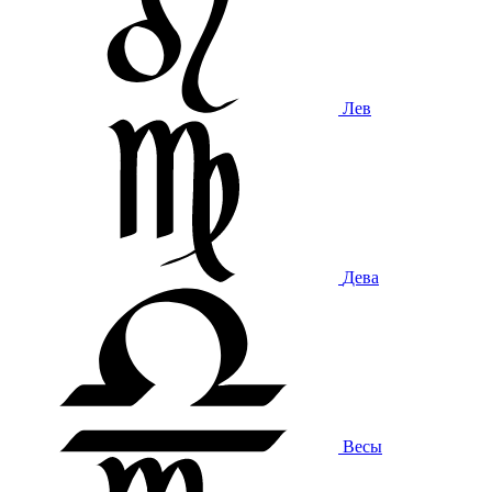
Лев
Дева
Весы