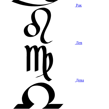
Рак
Лев
Дева