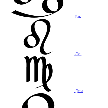
Рак
Лев
Дева