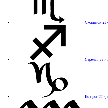
Скорпион
23 
Стрелец
22 н
Козерог
22 де