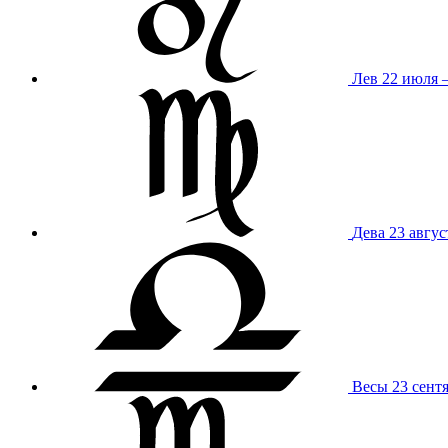
Лев
22 июля –
Дева
23 авгус
Весы
23 сент