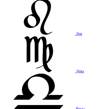
Лев
Дева
Весы