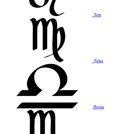
Лев
Дева
Весы