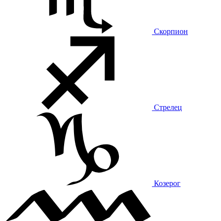
Скорпион
Стрелец
Козерог