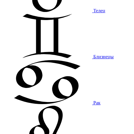
Телец
Близнецы
Рак