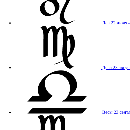
Лев
22 июля –
Дева
23 авгус
Весы
23 сент