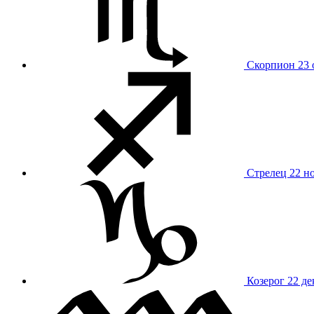
Скорпион
23 
Стрелец
22 н
Козерог
22 де