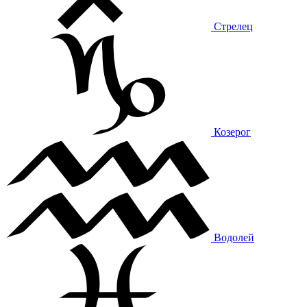
Стрелец
Козерог
Водолей