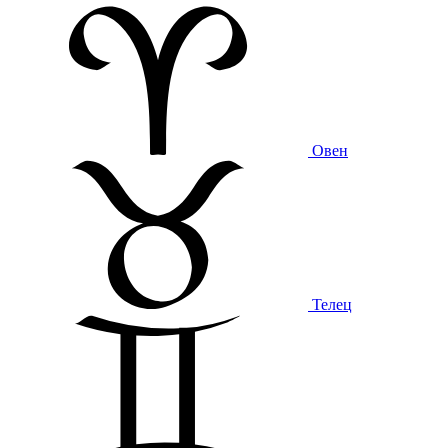
Овен
Телец