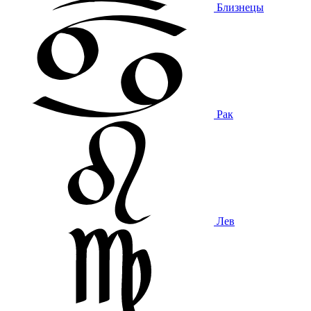
Близнецы
Рак
Лев