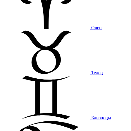
Овен
Телец
Близнецы