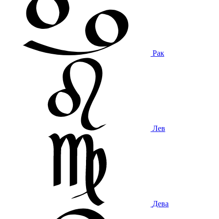
Рак
Лев
Дева