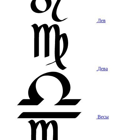
Лев
Дева
Весы