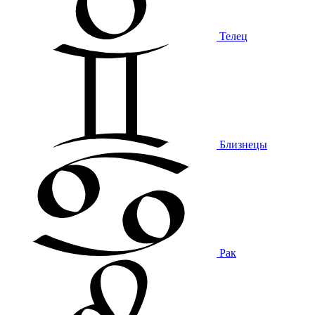
Телец
Близнецы
Рак