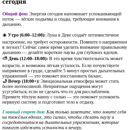
сегодня
Общий фон:
Энергия сегодня напоминает успокаивающий
поток — лёгкие подъемы и спады, требующие внимания к
дыханию.
☀️ Утро (6:00–12:00):
Луна в Деве создаёт оптимистичное
настроение, но требует осторожности. Помните о напряжении
в легких? Сейчас самое время уделить внимание правильному
дыханию — делайте короткие паузы для глубоких вдохов.
⛅ День (12:00–18:00):
В это время чувствительность может
возрасти, и возможна лёгкая усталость. Если почувствуете
напряжение в груди, сделайте 5 минут простых дыхательных
упражнений — это поможет восстановить баланс.
🌙 Вечер (18:00+):
Эмоциональная атмосфера может стать
более интенсивной. Неприятные ощущения могут
усугубиться, если не сделать что-то для расслабления.
Примите тёплую ванну с солью — это поможет успокоить
нервную систему и подготовит тело к отдыху.
Главный секрет дня:
Как только заметите, что ловите себя
на тяжёлых вдохах, это сигнал, чтобы сделать паузу и
сосредоточиться на дыхательных упражнениях, которые
помогут избежать усталости к вечеру.