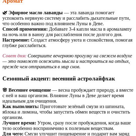
Аромат
🌿 Эфирное масло лаванды
— эта лаванда помогает
успокоить нервную систему и расслабить дыхательные пути,
что особенно важно под влиянием Луны в Деве.
Способ применения:
Добавьте 3-4 капли масла в аромалампу
на ночь или в ванну для расслабления после долгого дня.
Настроение:
Создаст атмосферу уюта и спокойствия, помогая
глубже расслабиться.
Совет дня:
Совершите вечернюю прогулку на свежем воздухе
— это поможет освежить мысли и настроиться на отдых,
прежде чем отправиться в мир снов.
Сезонный акцент: весенний астролайфхак
🌸 Весеннее очищение
— весна пробуждает природу, а вместе
с ней и ваш организм. Влияние Луны в Деве делает время
идеальным для очищения.
Как выполнить:
Приготовьте зелёный смузи из шпината,
яблока и лимона, чтобы запустить обмен веществ и очистить
организм.
Лучшее время:
Утром, сразу после пробуждения, когда ваше
тело особенно восприимчиво к полезным веществам.
Для чего:
Смузи улучшит пищеварение и подарит вам заряд