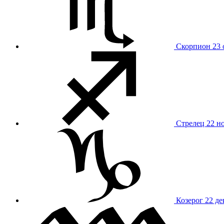
Скорпион
23 
Стрелец
22 н
Козерог
22 де