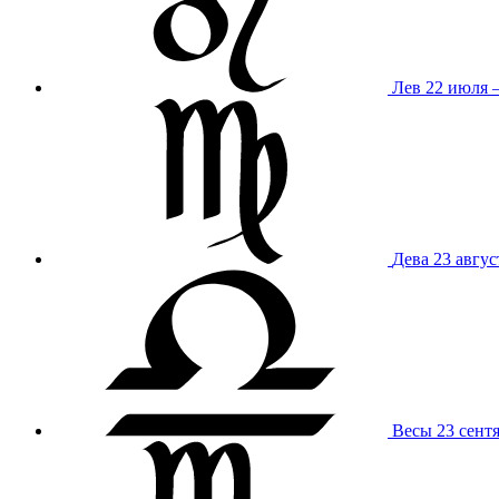
Лев
22 июля –
Дева
23 авгус
Весы
23 сент