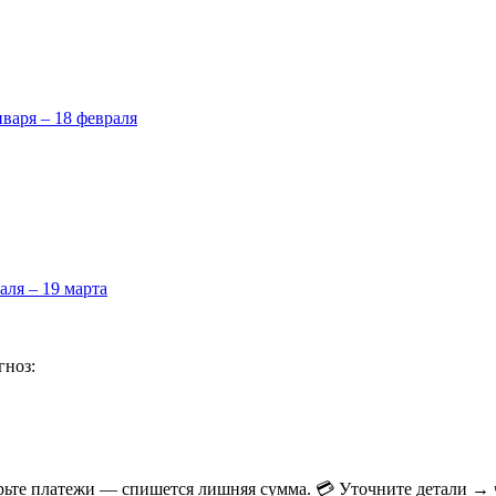
нваря – 18 февраля
аля – 19 марта
гноз:
ерьте платежи — спишется лишняя сумма. 💳 Уточните детали → ч