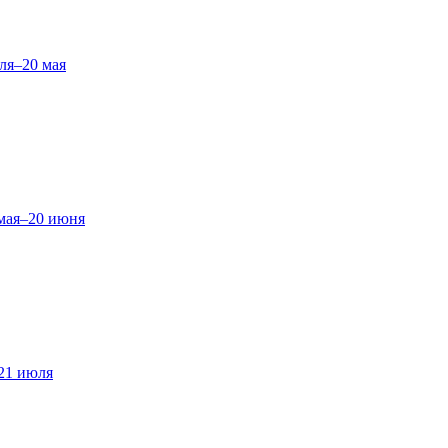
ля–20 мая
мая–20 июня
21 июля