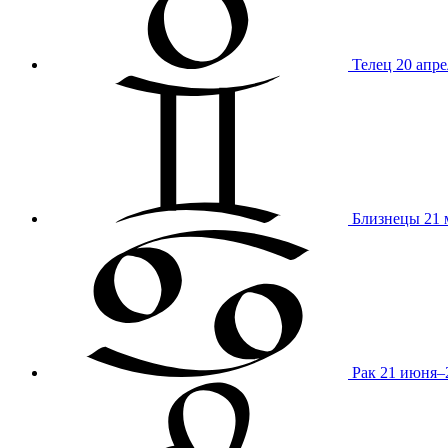
Телец
20 апре
Близнецы
21 
Рак
21 июня–