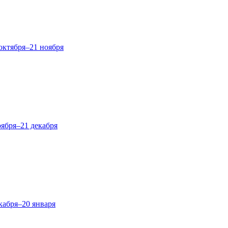
октября–21 ноября
оября–21 декабря
кабря–20 января