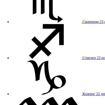
Скорпион
23 
Стрелец
22 н
Козерог
22 де