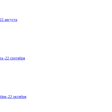
22 августа
та–22 сентября
ября–22 октября