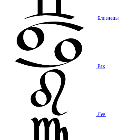
Близнецы
Рак
Лев