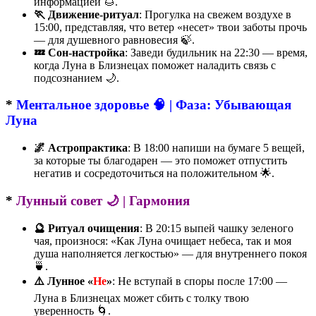
информацией 🌰.
🏃 Движение-ритуал
: Прогулка на свежем воздухе в
15:00, представляя, что ветер «несет» твои заботы прочь
— для душевного равновесия 🍃.
💤 Сон-настройка
: Заведи будильник на 22:30 — время,
когда Луна в Близнецах поможет наладить связь с
подсознанием 🌙.
*
Ментальное здоровье 🧠 | Фаза: Убывающая
Луна
🌌 Астропрактика
: В 18:00 напиши на бумаге 5 вещей,
за которые ты благодарен — это поможет отпустить
негатив и сосредоточиться на положительном 🌟.
*
Лунный совет 🌙 | Гармония
🔮 Ритуал очищения
: В 20:15 выпей чашку зеленого
чая, произнося: «Как Луна очищает небеса, так и моя
душа наполняется легкостью» — для внутреннего покоя
🍵.
⚠️ Лунное «
Не
»
: Не вступай в споры после 17:00 —
Луна в Близнецах может сбить с толку твою
уверенность 🌀.