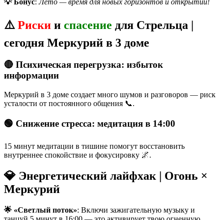
💡 Бонус
:
Лето — время для новых горизонтов и открытий!
⚠️
Риски
и
спасение
для Стрельца |
сегодня Меркурий в 3 доме
🔴 Психическая перегрузка: избыток
информации
Меркурий в 3 доме создает много шумов и разговоров — риск
усталости от постоянного общения 📞.
🟢 Снижение стресса: медитация в 14:00
15 минут медитации в тишине помогут восстановить
внутреннее спокойствие и фокусировку 🌌.
💎 Энергетический лайфхак | Огонь ×
Меркурий
🌟 «Светлый поток»
: Включи зажигательную музыку и
танцуй 5 минут в 16:00 — это активирует твою огненную