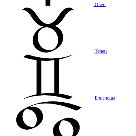
Овен
Телец
Близнецы