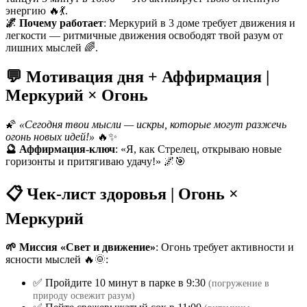
энергию 🔥💃.
🌌 Почему работает
: Меркурий в 3 доме требует движения и
легкости — ритмичные движения освободят твой разум от
лишних мыслей 🌈.
💬 Мотивация дня + Аффирмация |
Меркурий × Огонь
🌠
«Сегодня твои мысли — искры, которые могут разжечь
огонь новых идей!»
🔥✨
🔮 Аффирмация-ключ
: «Я, как Стрелец, открываю новые
горизонты и притягиваю удачу!» 🌌🎯
📋 Чек-лист здоровья | Огонь ×
Меркурий
🌱 Миссия «Свет и движение»
: Огонь требует активности и
ясности мыслей 🔥🌞:
✅ Пройдите 10 минут в парке в 9:30
(погружение в
природу освежит разум)