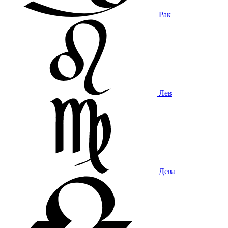
Рак
Лев
Дева