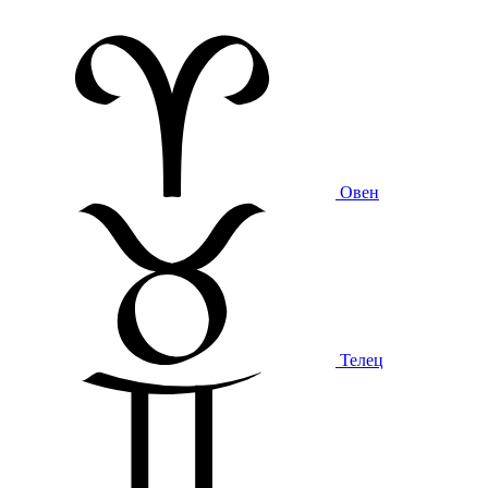
Овен
Телец