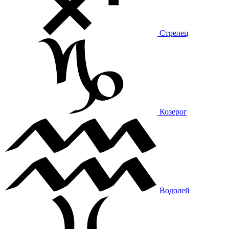
Стрелец
Козерог
Водолей