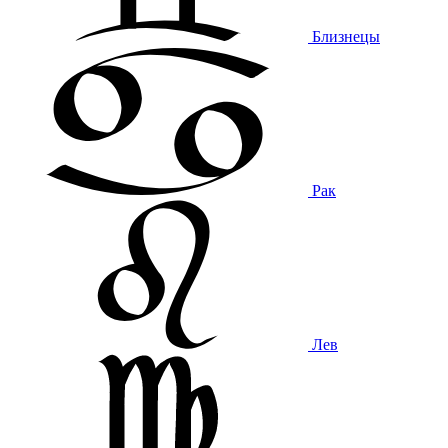
Близнецы
Рак
Лев