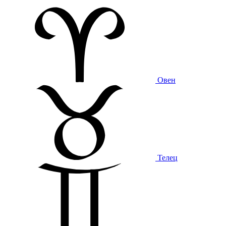
Овен
Телец