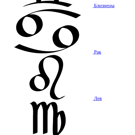
Близнецы
Рак
Лев