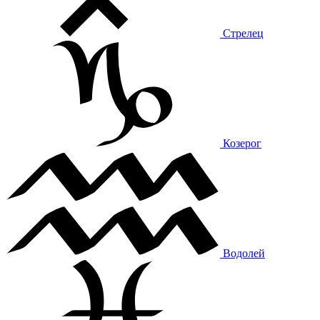
Стрелец
Козерог
Водолей