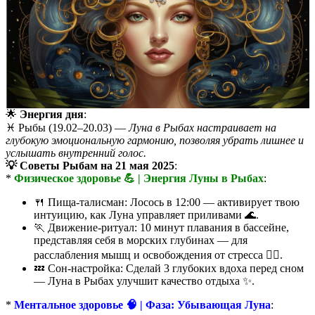
🌟
Энергия дня
:
♓️ Рыбы (19.02–20.03) —
Луна в Рыбах настраивает на
глубокую эмоциональную гармонию, позволяя убрать лишнее и
услышать внутренний голос.
💡 Советы Рыбам на 21 мая 2025
:
*
Физическое здоровье 💪 | Энергия Луны в Рыбах
:
🍴 Пища-талисман: Лосось в 12:00 — активирует твою
интуицию, как Луна управляет приливами 🌊.
🏃 Движение-ритуал: 10 минут плавания в бассейне,
представляя себя в морских глубинах — для
расслабления мышц и освобождения от стресса 🏊‍♂️.
💤 Сон-настройка: Сделай 3 глубоких вдоха перед сном
— Луна в Рыбах улучшит качество отдыха ✨.
*
Ментальное здоровье 🧠 | Фаза: Убывающая Луна
: