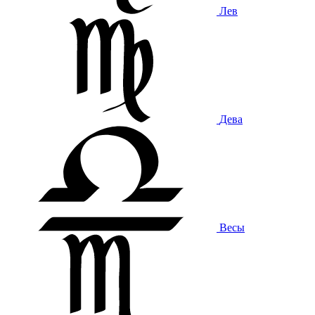
Лев
Дева
Весы