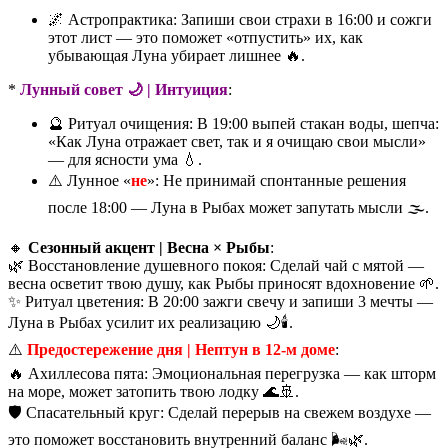
🌌 Астропрактика: Запиши свои страхи в 16:00 и сожги
этот лист — это поможет «отпустить» их, как
убывающая Луна убирает лишнее 🔥.
*
Лунный совет 🌙 | Интуиция
:
🔮 Ритуал очищения: В 19:00 выпей стакан воды, шепча:
«Как Луна отражает свет, так и я очищаю свои мысли»
— для ясности ума 💧.
⚠️ Лунное «
не
»: Не принимай спонтанные решения
после 18:00 — Луна в Рыбах может запутать мысли 🌫️.
🔸
Сезонный акцент | Весна × Рыбы
:
🌿 Восстановление душевного покоя: Сделай чай с мятой —
весна осветит твою душу, как Рыбы приносят вдохновение 🌱.
✨ Ритуал цветения: В 20:00 зажги свечу и запиши 3 мечты —
Луна в Рыбах усилит их реализацию 🌙🕯️.
⚠️
Предостережение дня | Нептун в 12-м доме
:
🔥 Ахиллесова пята: Эмоциональная перегрузка — как шторм
на море, может затопить твою лодку 🌊🚢.
🛡️ Спасательный круг: Сделай перерыв на свежем воздухе —
это поможет восстановить внутренний баланс 🌬️🌿.