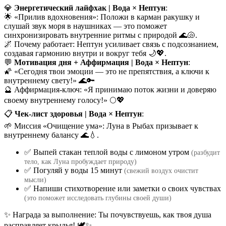
💎
Энергетический лайфхак | Вода × Нептун
:
🌟 «Прилив вдохновения»: Положи в карман ракушку и
слушай звук моря в наушниках — это поможет
синхронизировать внутренние ритмы с природой 🌊🐚.
🌌 Почему работает: Нептун усиливает связь с подсознанием,
создавая гармонию внутри и вокруг тебя 🌙💖.
💬
Мотивация дня + Аффирмация | Вода × Нептун
:
🌠 «Сегодня твои эмоции — это не препятствия, а ключи к
внутреннему свету!» 🌊🔑
🔮 Аффирмация-ключ: «Я принимаю поток жизни и доверяю
своему внутреннему голосу!» 🌕💖
📋
Чек-лист здоровья | Вода × Нептун
:
🌱 Миссия «Очищение ума»: Луна в Рыбах призывает к
внутреннему балансу 🌊💧.
✅ Выпей стакан теплой воды с лимоном утром
(разбудит
тело, как Луна пробуждает природу)
✅ Погуляй у воды 15 минут
(свежий воздух очистит
мысли)
✅ Напиши стихотворение или заметки о своих чувствах
(это поможет исследовать глубины своей души)
✨ Награда за выполнение: Ты почувствуешь, как твоя душа
расправляет крылья! 🕊️✨