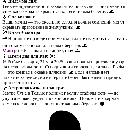
🔥
Дилемма дня
:
Тень неопределенности захватит ваши мысли — но именно в
этом хаосе может скрываться ключ к новым берегам. 🌊
🌟
Слепая зона
:
Ваши мечты — это океан, но сегодня волны сомнений могут
скрывать драгоценные жемчужины. 🌊
🧭
Ключ + мантра
:
🗝️ Напишите на воде свои мечты и дайте им утонуть — пусть
они станут основой для новых берегов. 🌊
Мантра
: «Я — океан в капле утра». 🌅
🎯
Итоги дня для Рыб ♓️
:
♓️ Рыбы: Сегодня, 21 мая 2025, ваши волны нарисовали узор
на песке реальности. Сегодняшний гороскоп для знака Рыбы
— это компас в океане иллюзий. 🌊 Вода напоминает:
плывите за луной, но не теряйте берег. Завтрашний прилив
принесет ответы. 🌙
🌙
Астроподсказка на завтра
:
Завтра Луна в Тельце поднимет волну стабильности — не
упустите шанс укрепить свои основы. Положите в карман
камешек с дороги — он станет вашим оберегом. 🌑