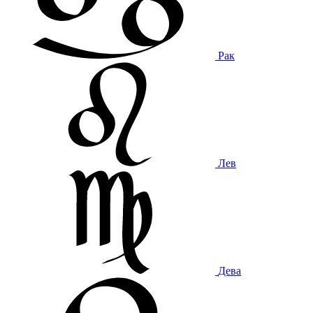
Рак
Лев
Дева