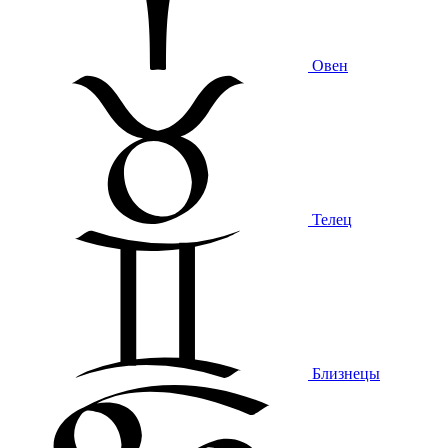
Овен
Телец
Близнецы