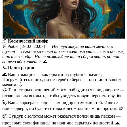
🌌
Космический шифр
:
♓️ Рыбы (19.02–20.03) —
Нептун закутал ваши мечты в
туман — сегодня каждый шаг может оказаться как в облаке,
так и в колодце. Но не позволяйте тени сдерживать поток
вашего вдохновения.
🌊
🪐
Палитра дня
:
🌊 Ваши эмоции — как брызги из глубины океана.
Погружайтесь в них, но не теряйте берег — он станет вашим
маяком. 💧
💞 Тени старых отношений могут заблудиться в водовороте —
позвольте им всплыть, чтобы увидеть новую перспективу. 🌬️
🚀 Ваша карьера сегодня — коридор возможностей. Ищите
новые двери, но будьте готовы к неожиданным поворотам. 🪙
📦 Сундук с золотом может оказаться полон лишь песком —
проверьте свои финансы на наличие скрытых ценностей. 🌊