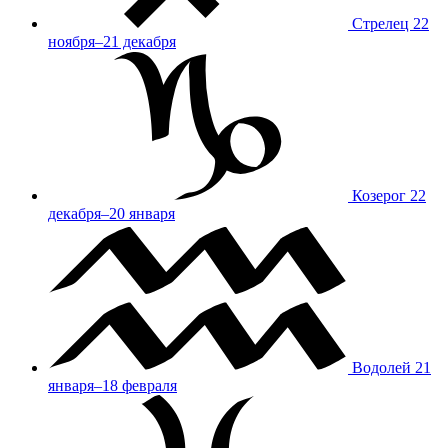
Стрелец
22
ноября–21 декабря
Козерог
22
декабря–20 января
Водолей
21
января–18 февраля