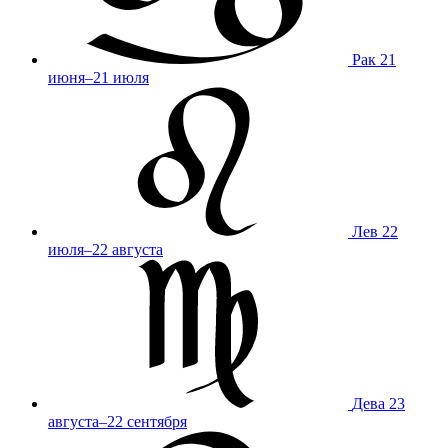
Рак
21
июня–21 июля
Лев
22
июля–22 августа
Дева
23
августа–22 сентября