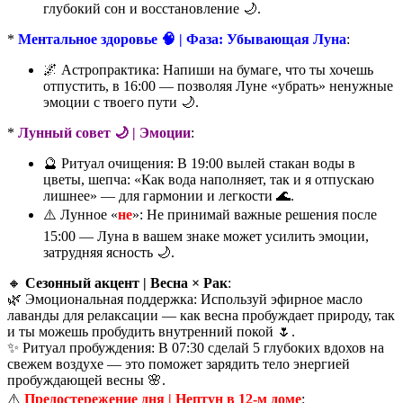
глубокий сон и восстановление 🌙.
*
Ментальное здоровье 🧠 | Фаза: Убывающая Луна
:
🌌 Астропрактика: Напиши на бумаге, что ты хочешь
отпустить, в 16:00 — позволяя Луне «убрать» ненужные
эмоции с твоего пути 🌙.
*
Лунный совет 🌙 | Эмоции
:
🔮 Ритуал очищения: В 19:00 вылей стакан воды в
цветы, шепча: «Как вода наполняет, так и я отпускаю
лишнее» — для гармонии и легкости 🌊.
⚠️ Лунное «
не
»: Не принимай важные решения после
15:00 — Луна в вашем знаке может усилить эмоции,
затрудняя ясность 🌙.
🔸
Сезонный акцент | Весна × Рак
:
🌿 Эмоциональная поддержка: Используй эфирное масло
лаванды для релаксации — как весна пробуждает природу, так
и ты можешь пробудить внутренний покой 🌷.
✨ Ритуал пробуждения: В 07:30 сделай 5 глубоких вдохов на
свежем воздухе — это поможет зарядить тело энергией
пробуждающей весны 🌸.
⚠️
Предостережение дня | Нептун в 12-м доме
: