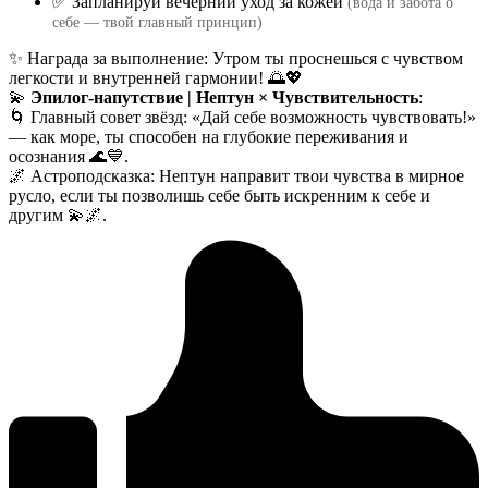
✅ Запланируй вечерний уход за кожей
(вода и забота о
себе — твой главный принцип)
✨ Награда за выполнение: Утром ты проснешься с чувством
легкости и внутренней гармонии! 🌅💖
💫
Эпилог-напутствие | Нептун × Чувствительность
:
🌀 Главный совет звёзд: «Дай себе возможность чувствовать!»
— как море, ты способен на глубокие переживания и
осознания 🌊💙.
🌌 Астроподсказка: Нептун направит твои чувства в мирное
русло, если ты позволишь себе быть искренним к себе и
другим 💫🌌.