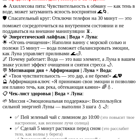
🔥 Ахиллесова пята: Чувствительность к обману — как тень в
воде, может затуманить ясность восприятия 🌊🌀.
🛡️ Спасательный круг: Отключи телефон на 30 минут — это
поможет сосредоточиться на внутреннем состоянии и не
поддаваться на внешние манипуляции 📵.
💎
Энергетический лайфхак | Вода × Луна
:
🌟 «Огонь очищения»: Наполни ванну с морской солью и
полежи 15 минут — вода поможет сбалансировать эмоции,
как Луна управляет приливами 🌊🛁.
🌌 Почему работает: Вода — это ваш элемент, а Луна в вашем
знаке усилит эффект очищения и снятия стресса 🌙.
💬
Мотивация дня + Аффирмация | Луна × Вода
:
🌠 «Твоя чувствительность — это дар, а не бремя!» 🌊💖
🔮 Аффирмация-ключ: «Я принимаю свои эмоции и позволяю
им плавно течь, как река, обтекающая камни» 🌈💧.
📋
Чек-лист здоровья | Вода × Луна
:
🌱 Миссия «Эмоциональная поддержка»: Воспользуйся
сильной энергией Луны — выполни 3 шага 💧🌙:
✅ Пей зеленый чай с лимоном до 10:00
(это повысит твое
настроение, как весенние лучи солнца)
✅ Сделай 5 минут растяжки перед сном
(это расслабит
тело, как волны у берега)