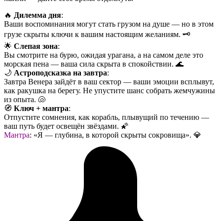
🔥
Дилемма дня
:
Ваши воспоминания могут стать грузом на душе — но в этом
грузе скрыты ключи к вашим настоящим желаниям. 🗝️
🌟
Слепая зона
:
Вы смотрите на бурю, ожидая урагана, а на самом деле это
морская пена — ваша сила скрыта в спокойствии. 🌊
🌙
Астроподсказка на завтра
:
Завтра Венера зайдёт в ваш сектор — ваши эмоции всплывут,
как ракушка на берегу. Не упустите шанс собрать жемчужины
из опыта. 🐚
🧭
Ключ + мантра
:
Отпустите сомнения, как корабль, плывущий по течению —
ваш путь будет освещён звёздами. 🌠
Мантра
: «Я — глубина, в которой скрыты сокровища». 💎