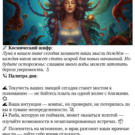
🌌
Космический шифр
:
Луна в вашем знаке сегодня заливает ваши мысли дождём —
каждая капля может стать искрой для новых начинаний. Но
будьте осторожны: слишком много воды может затопить
берега уверенности.
💧
🪐
Палитра дня
:
🌊 Текучесть ваших эмоций сегодня станет мостом к
пониманию — не бойтесь плыть на одной волне с близкими.
💞
🌊 Ваша интуиция — компас, но проверьте, не потерялись ли
вы в тумане неопределенности. 🚀
🎣 Рыба, которую не поймали, может оказаться золотой —
изучайте возможности в незапланированных встречах. 📦
🌌 Поленитесь на мгновение, и мрак разгонит ваши мрачные
мысли — дайте себе время отдохнуть.