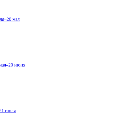
ля–20 мая
мая–20 июня
21 июля