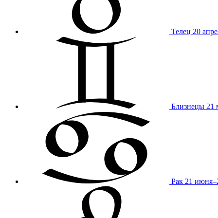
Телец
20 апре
Близнецы
21 
Рак
21 июня–