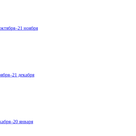
октября–21 ноября
оября–21 декабря
кабря–20 января