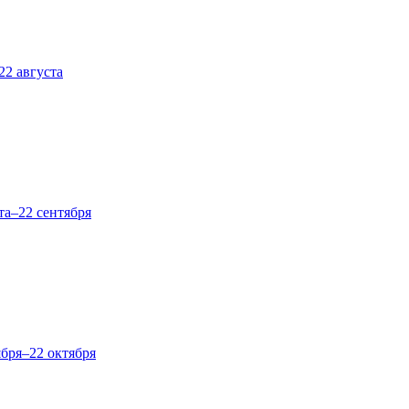
22 августа
та–22 сентября
ября–22 октября