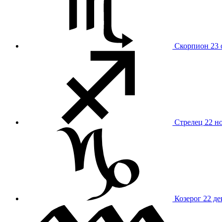
Скорпион
23 
Стрелец
22 н
Козерог
22 де