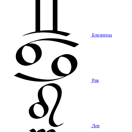
Близнецы
Рак
Лев