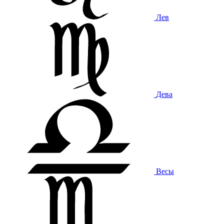
Лев
Дева
Весы