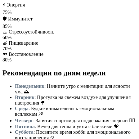
⚡
Энергия
75%
🛡️
Иммунитет
85%
🧘
Стрессоустойчивость
60%
🍏
Пищеварение
70%
💤
Восстановление
80%
Рекомендации по дням недели
Понедельник
: Начните утро с медитации для ясности
ума 🌅
Вторник
: Прогулка на свежем воздухе для улучшения
настроения 🌳
Среда
: Будьте внимательны к эмоциональным
всплескам 💭
Четверг
: Занятия спортом для поддержания энергии 🏃‍♂️
Пятница
: Вечер для тепла и уюта с близкими 💝
Суббота
: Посвятите время хобби для эмоционального
восстановления 🎨