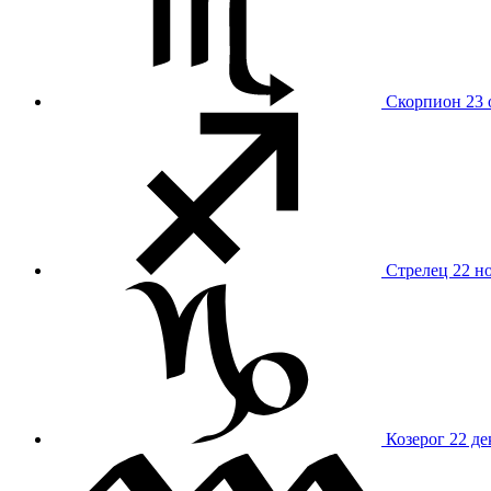
Скорпион
23 
Стрелец
22 н
Козерог
22 де