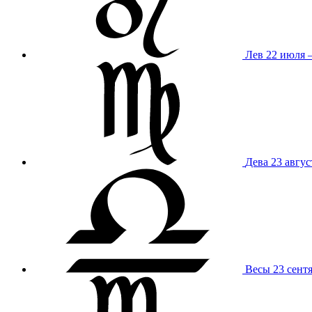
Лев
22 июля –
Дева
23 авгус
Весы
23 сент