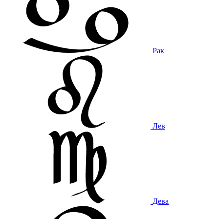
Рак
Лев
Дева