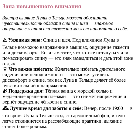
Зона повышенного внимания
Завтра влияние Луны в Тельце может обострить
чувствительность области спины и шеи — знакомое
ощущение сжатия или тяжести может напомнить о себе.
⚠️ Уязвимая зона:
Спина и шея. Под влиянием Луны в
Тельце возможно напряжение в мышцах, ощущение тяжести
или дискомфорта. Если заметите, что хотите потянуться или
помассировать спину — это знак замедлиться и дать этой зоне
отдых.
💡 Что важно избегать:
Желательно избегать длительного
сидения или неподвижности — это может усилить
дискомфорт в спине, так как Луна в Тельце делает её более
чувствительной к напряжению.
🌿 Поддержка дня:
Тёплая ванна с морской солью и
медленные вращения плечами — это снимет напряжение и
вернёт ощущение лёгкости в спине.
🕰 Лучшее время для заботы о себе:
Вечер, после 19:00 — в
это время Луна в Тельце создаст гармоничный фон, и тело
легче откликнется на расслабляющие практики; дыхание
станет более ровным.