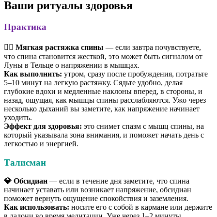
Ваши ритуалы здоровья
Практика
🧘‍♀️ Мягкая растяжка спины
— если завтра почувствуете,
что спина становится жесткой, это может быть сигналом от
Луны в Тельце о напряжении в мышцах.
Как выполнить:
утром, сразу после пробуждения, потратьте
5–10 минут на легкую растяжку. Сядьте удобно, делая
глубокие вдохи и медленные наклоны вперед, в стороны, и
назад, ощущая, как мышцы спины расслабляются. Ужо через
несколько дыханий вы заметите, как напряжение начинает
уходить.
Эффект для здоровья:
это снимет спазм с мышц спины, на
который указывала зона внимания, и поможет начать день с
легкостью и энергией.
Талисман
💎 Обсидиан
— если в течение дня заметите, что спина
начинает уставать или возникает напряжение, обсидиан
поможет вернуть ощущение спокойствия и заземления.
Как использовать:
носите его с собой в кармане или держите
в ладони во время медитации. Уже через 1–2 минуты