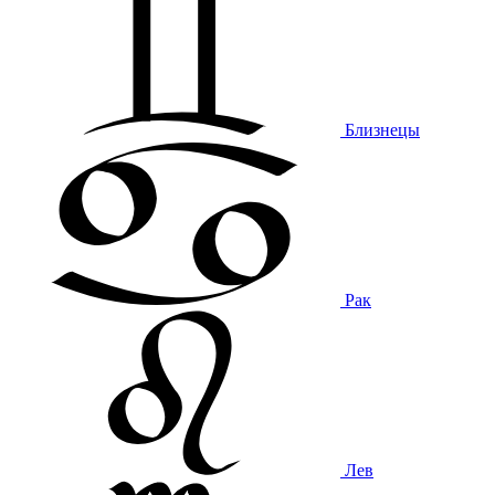
Близнецы
Рак
Лев