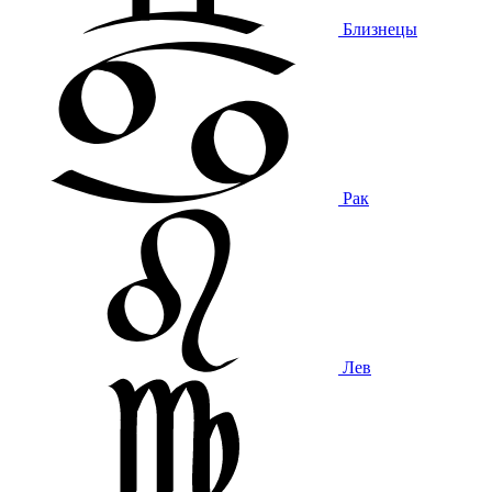
Близнецы
Рак
Лев