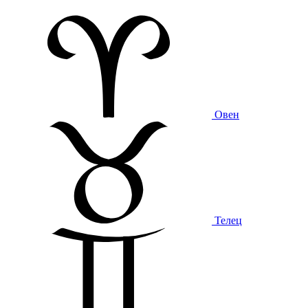
Овен
Телец