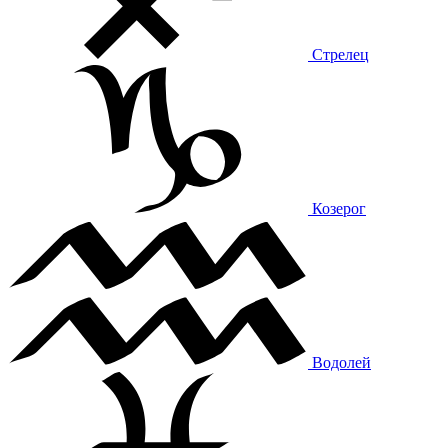
Стрелец
Козерог
Водолей