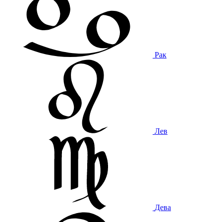
Рак
Лев
Дева