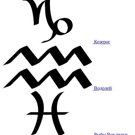
Козерог
Водолей
Рыбы
Все знаки