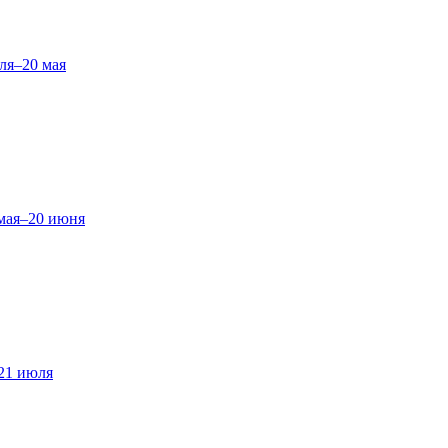
ля–20 мая
мая–20 июня
21 июля