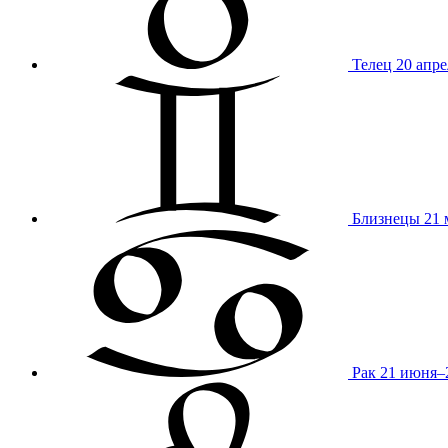
Телец
20 апре
Близнецы
21 
Рак
21 июня–