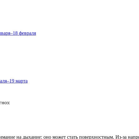
нваря–18 февраля
аля–19 марта
гноз:
имание на дыхание: оно может стать поверхностным. Из-за напря