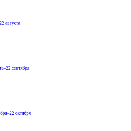
22 августа
та–22 сентября
ября–22 октября