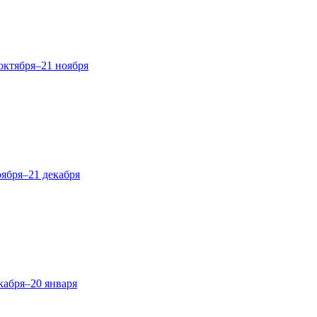
октября–21 ноября
оября–21 декабря
кабря–20 января