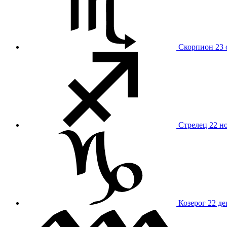
Скорпион
23 
Стрелец
22 н
Козерог
22 де