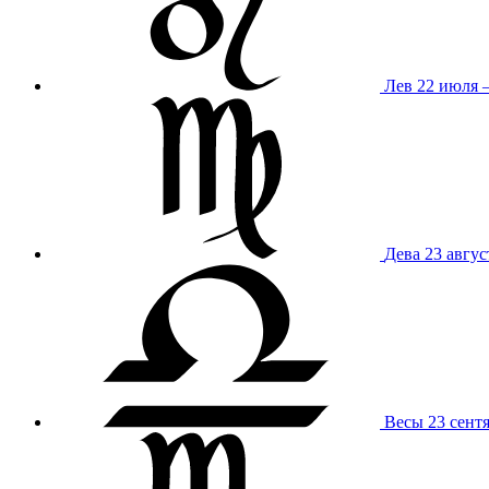
Лев
22 июля –
Дева
23 авгус
Весы
23 сент