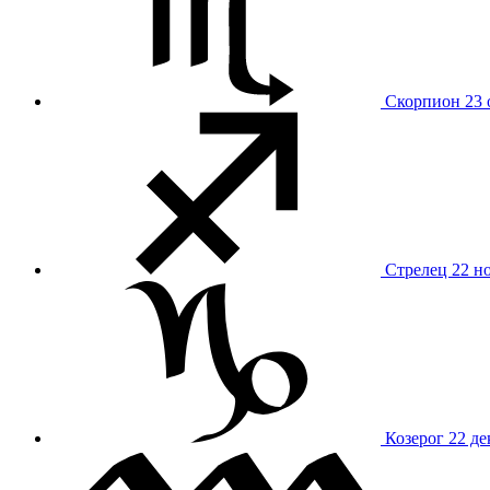
Скорпион
23 
Стрелец
22 н
Козерог
22 де