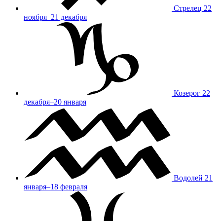
Стрелец
22
ноября–21 декабря
Козерог
22
декабря–20 января
Водолей
21
января–18 февраля