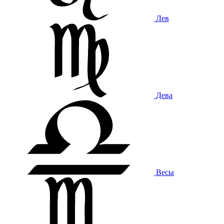
Лев
Дева
Весы