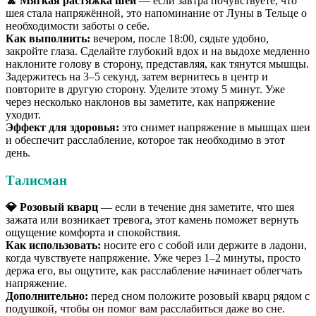
🧘 Мягкая растяжка шеи
— если завтра почувствуете, что
шея стала напряжённой, это напоминание от Луны в Тельце о
необходимости заботы о себе.
Как выполнить:
вечером, после 18:00, сядьте удобно,
закройте глаза. Сделайте глубокий вдох и на выдохе медленно
наклоните голову в сторону, представляя, как тянутся мышцы.
Задержитесь на 3–5 секунд, затем вернитесь в центр и
повторите в другую сторону. Уделите этому 5 минут. Уже
через несколько наклонов вы заметите, как напряжение
уходит.
Эффект для здоровья:
это снимет напряжение в мышцах шеи
и обеспечит расслабление, которое так необходимо в этот
день.
Талисман
💎 Розовый кварц
— если в течение дня заметите, что шея
зажата или возникает тревога, этот камень поможет вернуть
ощущение комфорта и спокойствия.
Как использовать:
носите его с собой или держите в ладони,
когда чувствуете напряжение. Уже через 1–2 минуты, просто
держа его, вы ощутите, как расслабление начинает облегчать
напряжение.
Дополнительно:
перед сном положите розовый кварц рядом с
подушкой, чтобы он помог вам расслабиться даже во сне.