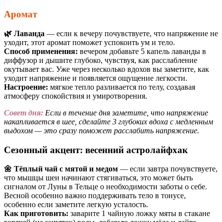
Аромат
🌿 Лаванда
— если к вечеру почувствуете, что напряжение не
уходит, этот аромат поможет успокоить ум и тело.
Способ применения:
вечером добавьте 5 капель лаванды в
диффузор и дышите глубоко, чувствуя, как расслабление
окутывает вас. Уже через несколько вдохов вы заметите, как
уходит напряжение и появляется ощущение легкости.
Настроение:
мягкое тепло разливается по телу, создавая
атмосферу спокойствия и умиротворения.
Совет дня:
Если в течение дня заметите, что напряжение
накапливается в шее, сделайте 3 глубоких вдоха с медленным
выдохом — это сразу поможет расслабить напряжение.
Сезонный акцент: весенний астролайфхак
🌼 Тёплый чай с мятой и медом
— если завтра почувствуете,
что мышцы шеи начинают стягиваться, это может быть
сигналом от Луны в Тельце о необходимости заботы о себе.
Весной особенно важно поддерживать тело в тонусе,
особенно если заметите легкую усталость.
Как приготовить:
заварите 1 чайную ложку мяты в стакане