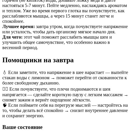
горячей (не кипяток) воды, добавьте ложку мёда и дайте
настояться 5-7 минут. Пейте медленно, наслаждаясь ароматом
и теплом. Уже во время первого глотка вы почувствуете, как
расслабляются мышцы, а через 15 минут станет легче и
спокойнее.
Лучшее время:
завтра утром, когда почувствуете напряжение
или усталость, чтобы дать организму мягкое начало дня.
Для чего:
этот чай поможет расслабить мышцы шеи и
улучшить общее самочувствие, что особенно важно в
весенний период.
Помощники на завтра
💧 Если заметите, что напряжение в шее нарастает — выпейте
стакан воды с лимоном → поможет перейти от скованности к
более свободному дыханию.
💆‍♀️ Если почувствуете, что плечи поднимаются и шея
напрягается — сделайте короткую паузу с легким массажем →
снимет зажим и вернёт ощущение лёгкости.
🧠 Если поймаете себя на перегрузе мыслей — настройтесь на
то, чтобы делать всё спокойно → снизит внутреннее давление
и сохранит энергию.
Ваше состояние