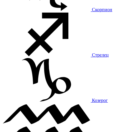
Скорпион
Стрелец
Козерог