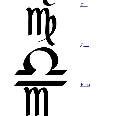
Лев
Дева
Весы