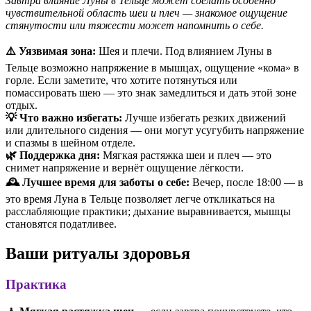
Завтра влияние Луны в Тельце может сделать особенно
чувствительной область шеи и плеч — знакомое ощущение
стянутости или тяжести может напомнить о себе.
⚠️ Уязвимая зона:
Шея и плечи. Под влиянием Луны в
Тельце возможно напряжение в мышцах, ощущение «кома» в
горле. Если заметите, что хотите потянуться или
помассировать шею — это знак замедлиться и дать этой зоне
отдых.
💡 Что важно избегать:
Лучше избегать резких движений
или длительного сидения — они могут усугубить напряжение
и спазмы в шейном отделе.
🌿 Поддержка дня:
Мягкая растяжка шеи и плеч — это
снимет напряжение и вернёт ощущение лёгкости.
🕰 Лучшее время для заботы о себе:
Вечер, после 18:00 — в
это время Луна в Тельце позволяет легче откликаться на
расслабляющие практики; дыхание выравнивается, мышцы
становятся податливее.
Ваши ритуалы здоровья
Практика