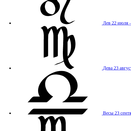
Лев
22 июля –
Дева
23 авгус
Весы
23 сент