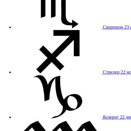
Скорпион
23 
Стрелец
22 н
Козерог
22 де