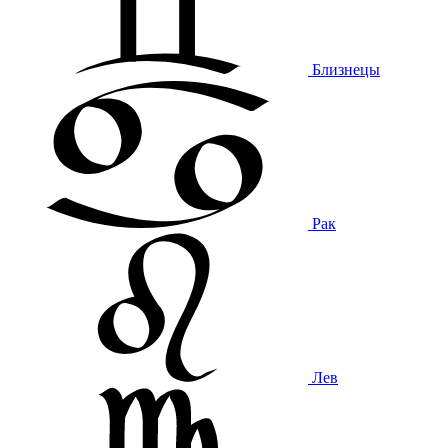
Близнецы
Рак
Лев