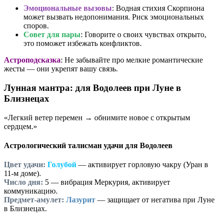
Эмоциональные вызовы
: Водная стихия Скорпиона
может вызвать недопонимания. Риск эмоциональных
споров.
Совет для пары
: Говорите о своих чувствах открыто,
это поможет избежать конфликтов.
Астроподсказка
: Не забывайте про мелкие романтические
жесты — они укрепят вашу связь.
Лунная мантра: для Водолеев при Луне в
Близнецах
«Легкий ветер перемен → обнимите новое с открытым
сердцем.»
Астрологический талисман удачи для Водолеев
Цвет удачи:
Голубой
— активирует горловую чакру (Уран в
11-м доме).
Число дня:
5
— вибрация Меркурия, активирует
коммуникацию.
Предмет-амулет:
Лазурит
— защищает от негатива при Луне
в Близнецах.