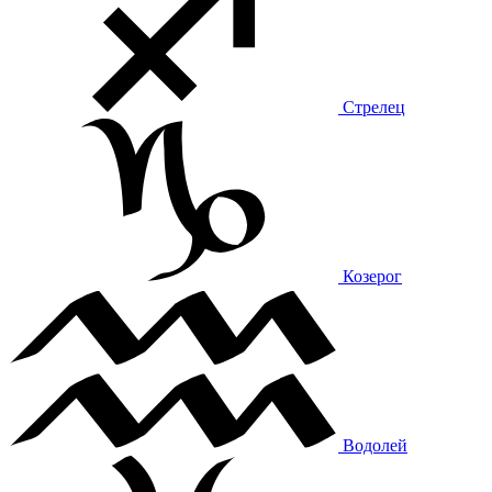
Стрелец
Козерог
Водолей