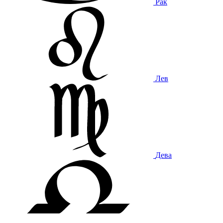
Рак
Лев
Дева