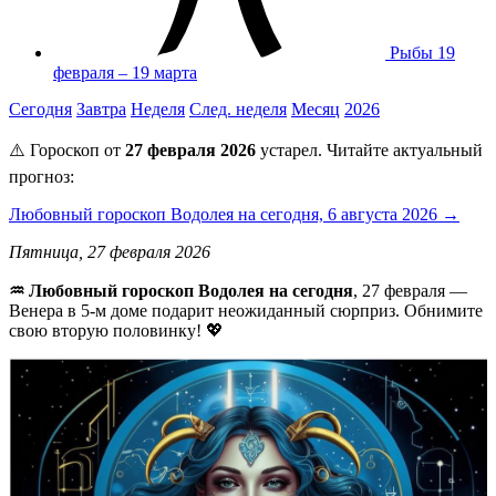
Рыбы
19
февраля – 19 марта
Сегодня
Завтра
Неделя
След. неделя
Месяц
2026
⚠️ Гороскоп от
27 февраля 2026
устарел. Читайте актуальный
прогноз:
Любовный гороскоп Водолея на сегодня, 6 августа 2026 →
Пятница, 27 февраля 2026
♒ Любовный гороскоп Водолея на сегодня
, 27 февраля —
Венера в 5-м доме подарит неожиданный сюрприз. Обнимите
свою вторую половинку! 💖