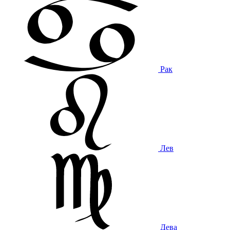
Рак
Лев
Дева