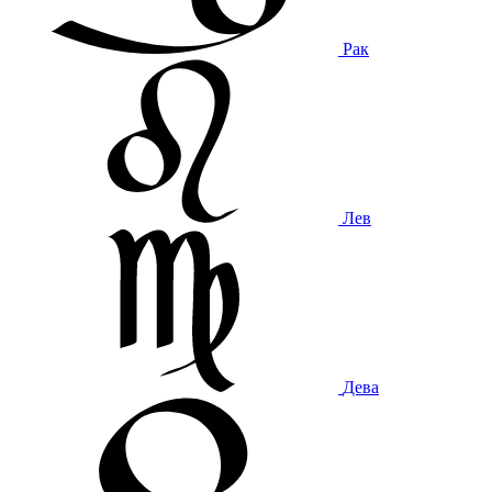
Рак
Лев
Дева