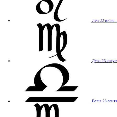
Лев
22 июля –
Дева
23 авгус
Весы
23 сент