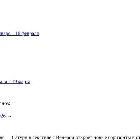
нваря – 18 февраля
аля – 19 марта
гноз:
2026 →
реля — Сатурн в секстиле с Венерой откроет новые горизонты в