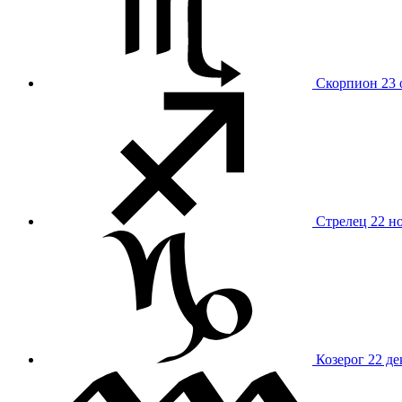
Скорпион
23 
Стрелец
22 н
Козерог
22 де