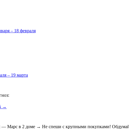
нваря – 18 февраля
аля – 19 марта
гноз:
6 →
ля — Марс в 2 доме → Не спеши с крупными покупками! Обдумай