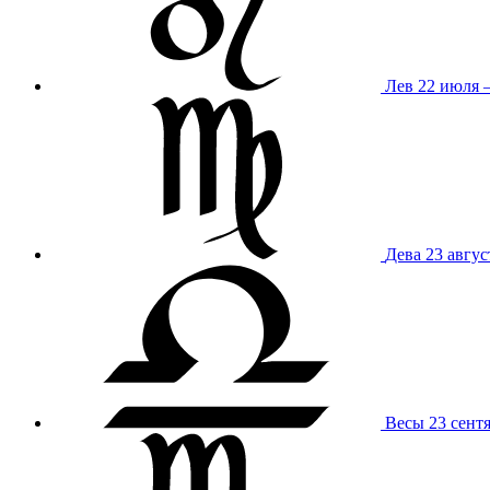
Лев
22 июля –
Дева
23 авгус
Весы
23 сент