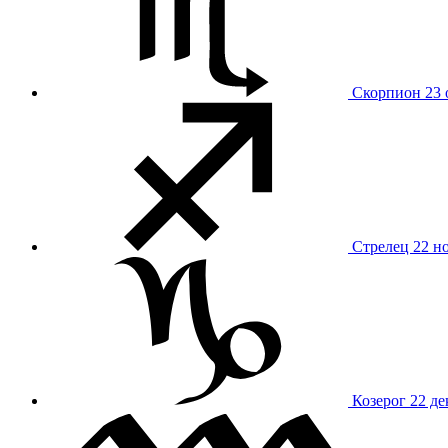
Скорпион
23 
Стрелец
22 н
Козерог
22 де