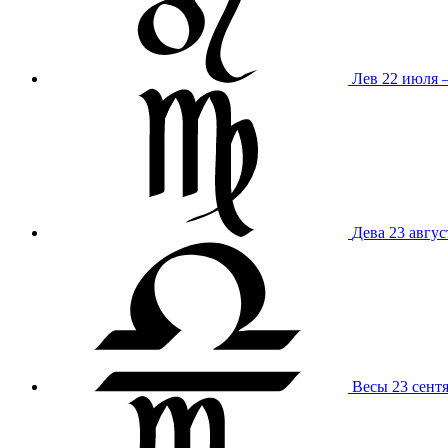
Лев
22 июля –
Дева
23 авгус
Весы
23 сент