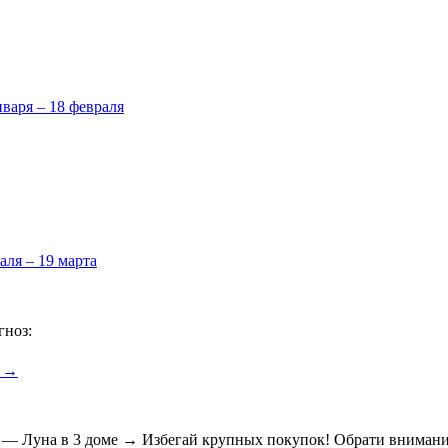
нваря – 18 февраля
аля – 19 марта
гноз:
6 →
я — Луна в 3 доме → Избегай крупных покупок! Обрати внимани