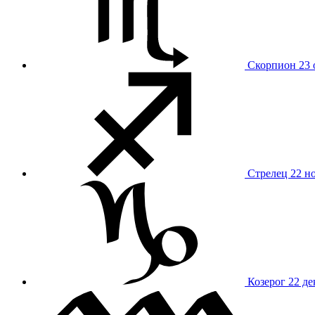
Скорпион
23 
Стрелец
22 н
Козерог
22 де