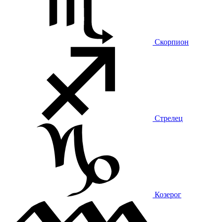
Скорпион
Стрелец
Козерог