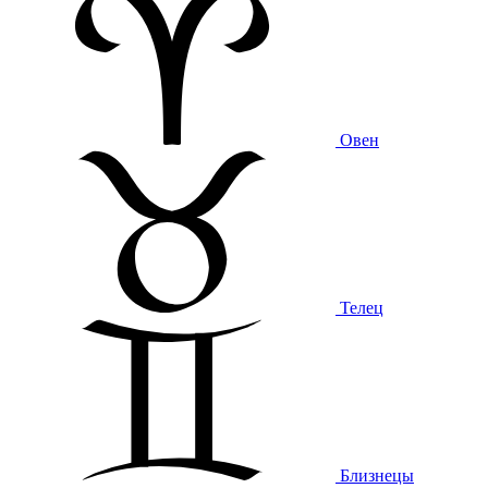
Овен
Телец
Близнецы