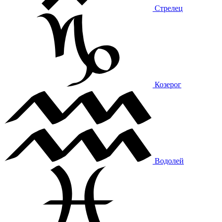
Стрелец
Козерог
Водолей