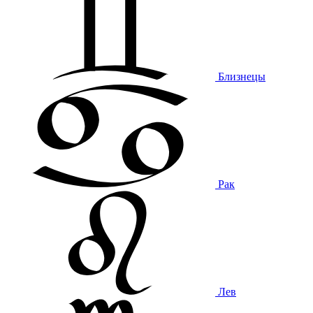
Близнецы
Рак
Лев