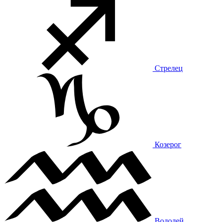
Стрелец
Козерог
Водолей