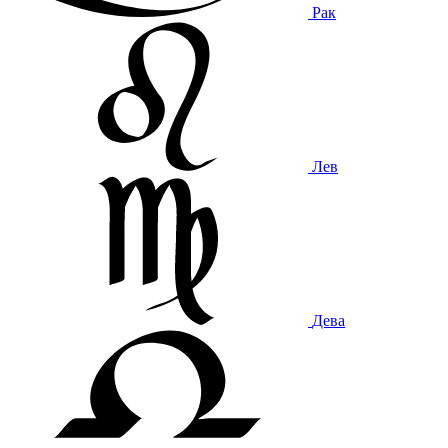
Рак
Лев
Дева