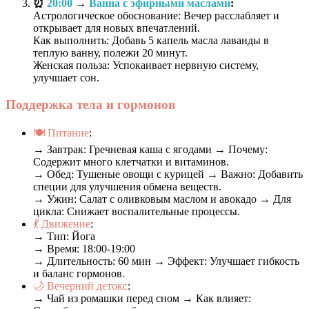
⏰
20:00
→
Ванна с эфирными маслами
:
Астрологическое обоснование: Вечер расслабляет и
открывает для новых впечатлений.
Как выполнить: Добавь 5 капель масла лаванды в
теплую ванну, полежи 20 минут.
Женская польза: Успокаивает нервную систему,
улучшает сон.
Поддержка тела и гормонов
🍽️ Питание
:
→ Завтрак: Гречневая каша с ягодами → Почему:
Содержит много клетчатки и витаминов.
→ Обед: Тушеные овощи с курицей → Важно: Добавить
специи для улучшения обмена веществ.
→ Ужин: Салат с оливковым маслом и авокадо → Для
цикла: Снижает воспалительные процессы.
💃 Движение
:
→ Тип: Йога
→ Время: 18:00-19:00
→ Длительность: 60 мин → Эффект: Улучшает гибкость
и баланс гормонов.
🌙 Вечерний детокс
:
→ Чай из ромашки перед сном → Как влияет: