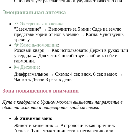
Способствует расслаблению и улучшает качество сна.
Эмоциональная аптечка
📿 Экстренная практика
:
"Заземление" → Выполнить за 5 мин: Сядь на землю,
представь корни от ног в землю → Когда: Чувствуешь
тревогу.
💎 Камень-помощник
:
Розовый кварц → Как использовать: Держи в руках или
у сердца → Для чего: Способствует любви к себе и
гармонии.
🌬️ Дыхание
:
Диафрагмальное → Схема: 4 сек вдох, 6 сек выдох →
Частота: Делай 3 раза в день.
Зона повышенного внимания
Луна в квадрате с Ураном может вызывать напряжение в
области живота и пищеварительной системы.
⚠️ Уязвимая зона:
Живот и кишечник → Астрологическая причина:
Аспект Луны может привести к несварению или