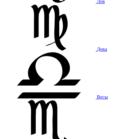
Лев
Дева
Весы