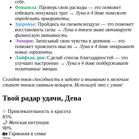
себе.
Финансы:
Проверь свои расходы — это поможет
избежать ненужных трат →
Луна в 4 доме поможет
определить приоритеты.
Здоровье:
Пройдись на свежем воздухе — это поможет
восстановить силы →
Луна в твоем знаке активирует
физическую активность.
Эмоции:
Записывай свои чувства в дневник — это
поможет прояснить мысли →
Луна в 4 доме открывает
новые горизонты.
Лайфхак дня:
Сделай список благодарностей — это
улучшит настроение →
Луна в 4 доме поддерживает
позитивные эмоции.
Сегодня твоя способность к заботе и вниманию к мелочам
станет твоим главным козырем. Используй это с умом!
Твой радар удачи, Дева
✨
Привлекательность и красота
85%
🌙
Женская интуиция
90%
🏡
Гармония в семье