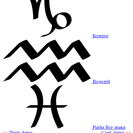
Козерог
Водолей
Рыбы
Все знаки
<<
Пред. дата
След. дата
>>