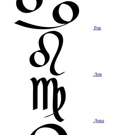
Рак
Лев
Дева